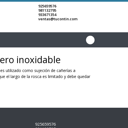
925659576
981132795
933671354
ventas@tucontin.com
ero inoxidable
 es utilizado como sujeción de cañerías a
 el largo de la rosca es limitado y debe quedar
925659576