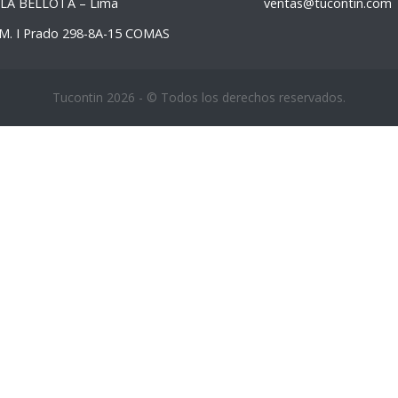
 LA BELLOTA – Lima
ventas@tucontin.com
M. I Prado 298-8A-15 COMAS
Tucontin 2026 - © Todos los derechos reservados.