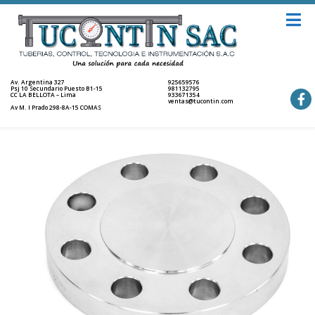
Av. Argentina 327
925659576
Psj 10 Secundario Puesto B1-15
981132795
CC LA BELLOTA – Lima
933671354
ventas@tucontin.com
Av M. I Prado 298-8A-15 COMAS