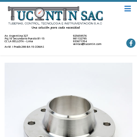
Av. Argentina 327
925659576
Psj 10 Secundario Puesto B1-15
981132795
CC LA BELLOTA – Lima
933671354
ventas@tucontin.com
Av M. I Prado 298-8A-15 COMAS