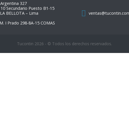
 Argentina 327
 10 Secundario Puesto B1-15
 LA BELLOTA – Lima
ventas@tucontin.co
M. I Prado 298-8A-15 COMAS
Tucontin 2026 - © Todos los derechos reservados.