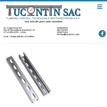
Av. Argentina 327
925659576
Psj 10 Secundario Puesto B1-15
981132795
CC LA BELLOTA – Lima
933671354
ventas@tucontin.com
Av M. I Prado 298-8A-15 COMAS