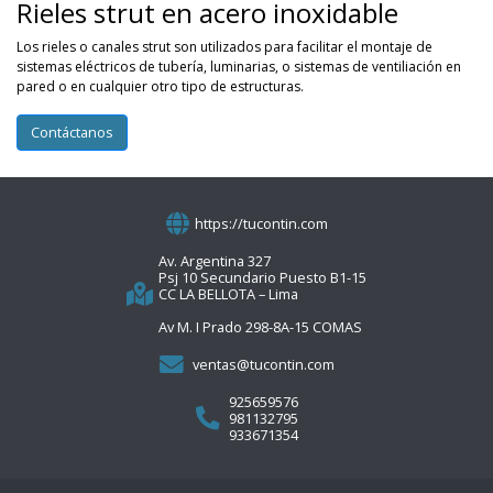
Rieles strut en acero inoxidable
Los rieles o canales strut son utilizados para facilitar el montaje de
sistemas eléctricos de tubería, luminarias, o sistemas de ventiliación en
pared o en cualquier otro tipo de estructuras.
Contáctanos
https://tucontin.com
Av. Argentina 327
Psj 10 Secundario Puesto B1-15
CC LA BELLOTA – Lima
Av M. I Prado 298-8A-15 COMAS
ventas@tucontin.com
925659576
981132795
933671354