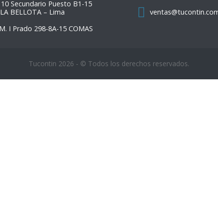
 10 Secundario Puesto B1-15
 LA BELLOTA – Lima
ventas@tucontin.co
M. I Prado 298-8A-15 COMAS
Tucontin 2026 - © Todos los derechos reservados.