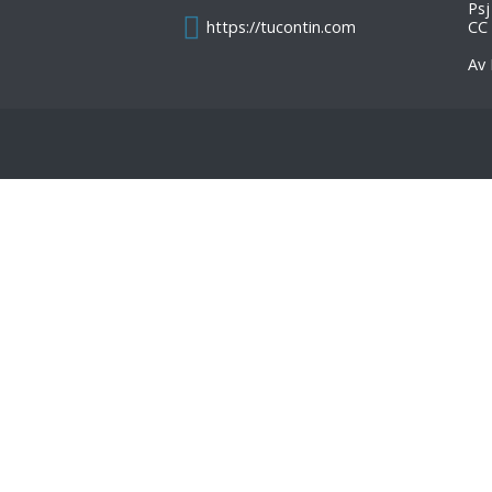
Psj
https://tucontin.com
CC
Av 