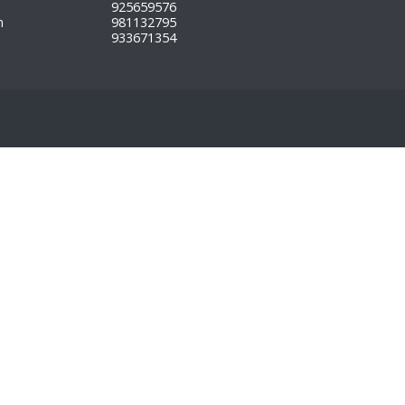
925659576
m
981132795
933671354