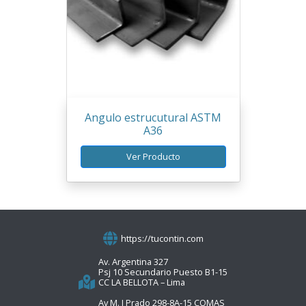
Angulo estrucutural ASTM
A36
Ver Producto
https://tucontin.com
Av. Argentina 327
Psj 10 Secundario Puesto B1-15
CC LA BELLOTA – Lima
Av M. I Prado 298-8A-15 COMAS