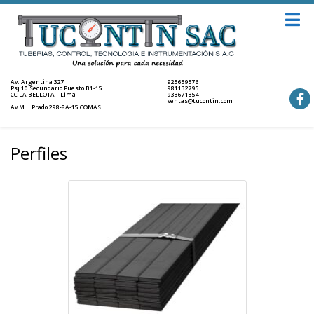
Av. Argentina 327
925659576
Psj 10 Secundario Puesto B1-15
981132795
CC LA BELLOTA – Lima
933671354
ventas@tucontin.com
Av M. I Prado 298-8A-15 COMAS
Perfiles