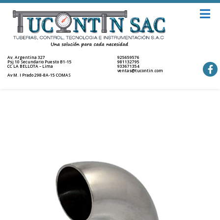
Av. Argentina 327
925659576
Psj 10 Secundario Puesto B1-15
981132795
CC LA BELLOTA – Lima
933671354
ventas@tucontin.com
Av M. I Prado 298-8A-15 COMAS