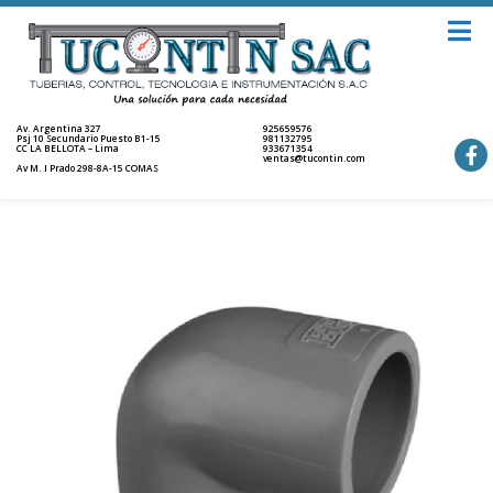
Av. Argentina 327
925659576
Psj 10 Secundario Puesto B1-15
981132795
CC LA BELLOTA – Lima
933671354
ventas@tucontin.com
Av M. I Prado 298-8A-15 COMAS