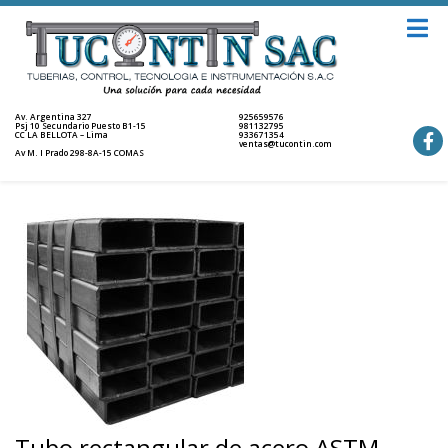
Av. Argentina 327
925659576
Psj 10 Secundario Puesto B1-15
981132795
CC LA BELLOTA – Lima
933671354
ventas@tucontin.com
Av M. I Prado 298-8A-15 COMAS
Tubo rectangular de acero ASTM