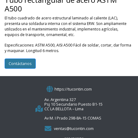
A500
El tubo cuadrado de acero estructural laminado al caliente (LAC),
presenta una soldadura interna con el sistema ERW. Son ampliamente
utilizados en el mantenimiento industrial, implementos agrícolas,
equipos de transporte, ornamental, etc.
Especificaciones: ASTM A500, AISI A500 Fácil de soldar, cortar, dar forma
y maquinar. Longitud 6 metros.
Contáctanos
https://tucontin.com
Av. Argentina 327
Psj 10 Secundario Puesto B1-15
CC LA BELLOTA – Lima
Av M. I Prado 298-8A-15 COMAS
ventas@tucontin.com