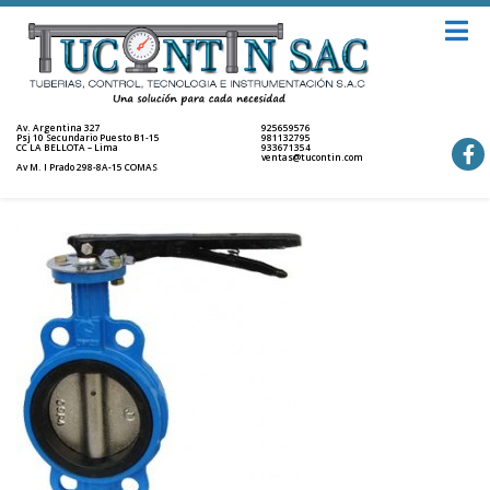
Av. Argentina 327
925659576
Psj 10 Secundario Puesto B1-15
981132795
CC LA BELLOTA – Lima
933671354
ventas@tucontin.com
Av M. I Prado 298-8A-15 COMAS